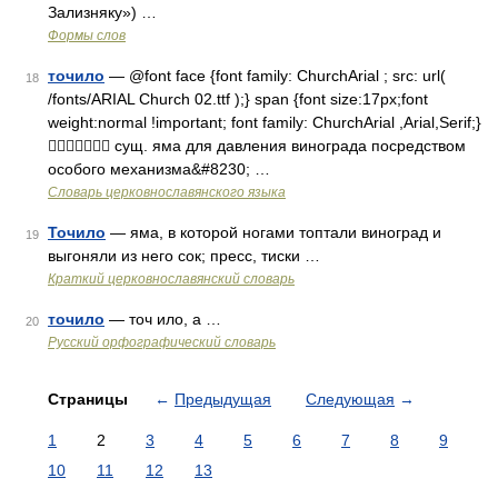
Зализняку») …
Формы слов
точило
— @font face {font family: ChurchArial ; src: url(
18
/fonts/ARIAL Church 02.ttf );} span {font size:17px;font
weight:normal !important; font family: ChurchArial ,Arial,Serif;}
 сущ. яма для давления винограда посредством
особого механизма&#8230; …
Словарь церковнославянского языка
Точило
— яма, в которой ногами топтали виноград и
19
выгоняли из него сок; пресс, тиски …
Краткий церковнославянский словарь
точило
— точ ило, а …
20
Русский орфографический словарь
Страницы
←
Предыдущая
Следующая
→
1
2
3
4
5
6
7
8
9
10
11
12
13