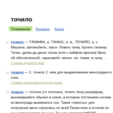
точило
Толкование
Перевод
Книги
точило
— ТАЧАНКА, и, ТАЧКА1, и, ж., ТОЧИЛО, а, с.
11
Машина, автомобиль, такси. Ловить тачку. Купить тачанку.
Тачка, дачка да денег пачка (или с кайфом жрачка) Ирон.
об обеспеченной, «красивой» жизни. см. также: в тачку …
Словарь русского арго
точило
— 1. точило 2. яма для выдавливания виноградного
12
сока …
Cловарь архаизмов русского языка
точило
— точ’ило (от источать, точить течь) резервуар,
13
высекавшийся обычно в скале, в котором топтанием ногами
из винограда выжимался сок. Такие «прессы» для
получения вина строились по всей Палестине и остатки их