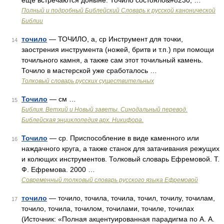
еще встречаются доныне. Точило состояло&#8230; …
Полный и подробный Библейский Словарь к русской канонической
Библии
точило
— ТОЧИЛО, а, ср Инструмент для точки,
14
заострения инструмента (ножей, бритв и т.п.) при помощи
точильного камня, а также сам этот точильный камень.
Точило в мастерской уже сработалось …
Толковый словарь русских существительных
Точило
— см …
15
Библия. Ветхий и Новый заветы. Синодальный перевод.
Библейская энциклопедия арх. Никифора.
Точило
— ср. Приспособление в виде каменного или
16
наждачного круга, а также станок для затачивания режущих
и колющих инструментов. Толковый словарь Ефремовой. Т.
Ф. Ефремова. 2000 …
Современный толковый словарь русского языка Ефремовой
точило
— точило, точила, точила, точил, точилу, точилам,
17
точило, точила, точилом, точилами, точиле, точилах
(Источник: «Полная акцентуированная парадигма по А. А.